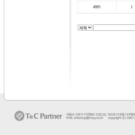
4995
1